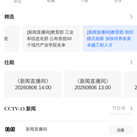
收藏
下载
分享
评论
新闻直播间
01:00
回看
精选
[新闻直播间]教育部 工业
[新闻直播间]教育部 组织
新闻直播间
02:00
回看
闻速览
和信息化部 公布首批50
模式创新 加快培养各类
个现代产业学院名单
卓越工程人才
新闻直播间
03:00
回看
往期
新闻30分
04:00
回看
《新闻直播间》
《新闻直播间》
20260806 14:00
20260806 13:00
法治在线
04:34
回看
节目单
CCTV-13 新闻
新闻直播间
05:00
回看
新闻直播间
06:00
回看