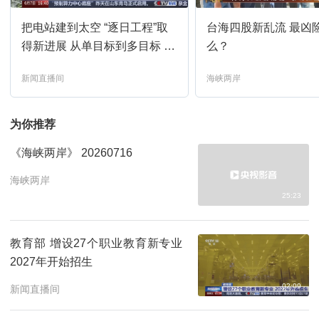
把电站建到太空 “逐日工程”取
台海四股新乱流 最凶
东方时空
12:00
预约
得新进展 从单目标到多目标 突
么？
破空间传能技术瓶颈
新闻直播间
海峡两岸
新闻联播
13:00
预约
为你推荐
新闻1+1
13:30
预约
《海峡两岸》 20260716
国际时讯
14:00
预约
海峡两岸
25:23
环球视线
14:30
预约
教育部 增设27个职业教育新专业
2027年开始招生
24小时
15:00
预约
02:09
新闻直播间