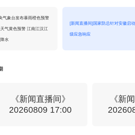
6:12
新闻调查
回看
中央气象台发布暴雨橙色预警
[新闻直播间]国家防总针对安徽启
天气黄色预警 江南江汉江
级应急响应
7:00
新闻直播间
强降水
回看
8:00
新闻直播间
期
回看
9:00
《新闻直播间》
新闻直播间
《新闻
回看
20260809 17:00
202608
0:00
共同关注
回看