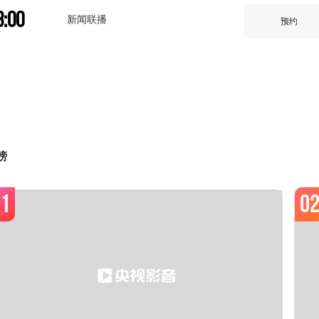
3:00
新闻联播
预约
3:30
面对面
预约
4:15
榜
世界周刊
预约
1
0
5:00
24小时
预约
6:00
午夜新闻
预约