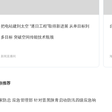
6:15
面对面
预约
把电站建到太空 “逐日工程”取得新进展 从单目标到
7:00
多目标 突破空间传能技术瓶颈
新闻直播间
预约
新闻直播间
7:15
世界周刊
预约
你推荐
8:00
新闻直播间
预约
家防总 应急管理部 针对晋黑陕青启动防汛四级应急响
8:15
面对面
预约