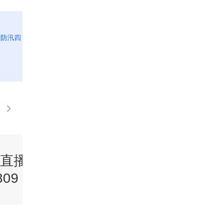
动防汛四
[新闻直播间]希腊计划从意大利采购护卫舰
直播间》
《新闻直播间》
09 16:00
20260809 15:00