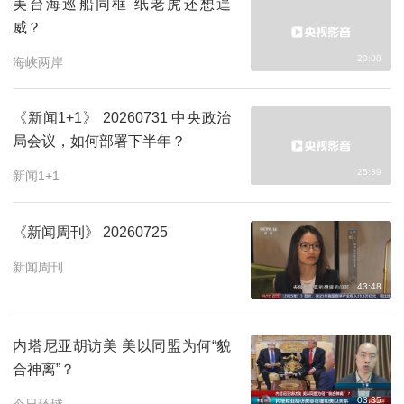
美台海巡船同框 纸老虎还想逞
威？
20:00
海峡两岸
《新闻1+1》 20260731 中央政治
局会议，如何部署下半年？
25:39
新闻1+1
《新闻周刊》 20260725
新闻周刊
43:48
内塔尼亚胡访美 美以同盟为何“貌
合神离”？
03:35
今日环球