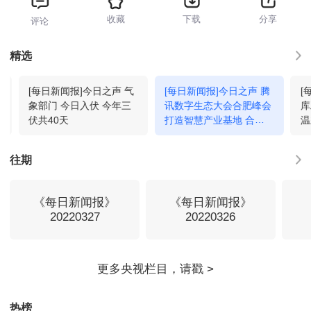
收藏
下载
分享
评论
精选
[每日新闻报]今日之声 气
[每日新闻报]今日之声 腾
[
象部门 今日入伏 今年三
讯数字生态大会合肥峰会
库
伏共40天
打造智慧产业基地 合肥
温
驶入数字产业新赛道
往期
《每日新闻报》
《每日新闻报》
20220327
20220326
热榜