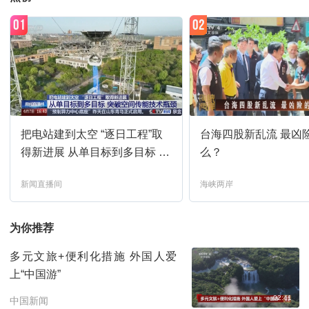
01
02
把电站建到太空 “逐日工程”取
台海四股新乱流 最凶
得新进展 从单目标到多目标 突
么？
破空间传能技术瓶颈
新闻直播间
海峡两岸
为你推荐
多元文旅+便利化措施 外国人爱
上“中国游”
02:41
中国新闻