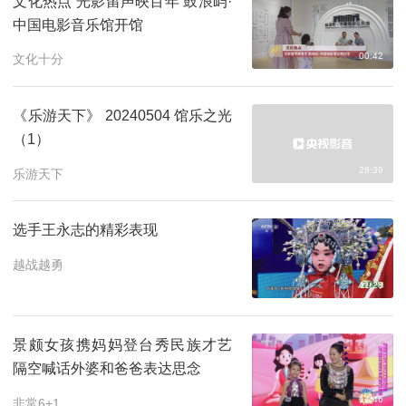
文化热点 光影留声映百年 鼓浪屿·
中国电影音乐馆开馆
00:42
文化十分
《乐游天下》 20240504 馆乐之光
（1）
28:39
乐游天下
选手王永志的精彩表现
越战越勇
11:28
景颇女孩携妈妈登台秀民族才艺
隔空喊话外婆和爸爸表达思念
14:46
非常6+1