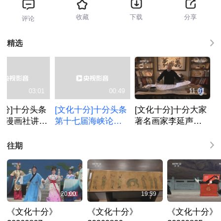
收藏
下载
分享
评论
精选
开门大吉-2026-30
11:30
回看
03:01
00:49
11:01
综艺喜乐汇-2026-1056
十分]十分头条
[文化十分]十分头条
[文化十分]十分大家
12:50
回看
五三漫画社讲
第十七届海峡论坛·
著名画家李延声：
题讲座在济南
第三十四届海峡两
笔画神工传薪火 彩
跟着春晚游中国（义乌篇）-2
13:46
回看
一代艺术巨匠
岸关帝文化旅游节
绘人间真善美
往期
刃 抗日救国
举办
综艺喜乐汇-2026-833 六姊妹 7/38
14:50
回看
20:00
19:59
综艺喜乐汇-2026-834 六姊妹 8/38
15:36
回看
《文化十分》
《文化十分》
《文化十分》