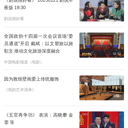
《剧说很好看》 20230121 剧说年
夜饭 19:30
全民畅舞-15
02:00
预约
45:00
剧说很好看
开门大吉-2026-31
03:27
预约
全国政协十四届一次会议首场“委
员通道”开启 戴斌：以文塑旅以旅
彰文 推动文化旅游深度融合
01:52
中国电影报道（电影）
因为敦煌壁画爱上传统服饰
《我的艺术清单》
00:32
《五官再争功》 表演：高晓攀 金
霏 等