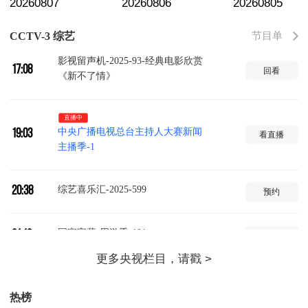
20260807
20260806
20260805
综艺喜乐汇-2026-835 六姊妹 9/38
16:22
回看
节目单
CCTV-3 综艺
影视留声机-2025-93-经典电影欣赏
17:08
回看
《新不了情》
直播中
中央广播电视总台主持人大赛新闻
19:03
看直播
主播季-1
综艺喜乐汇-2025-599
20:38
预约
国家宝藏-周游季-101
21:18
预约
综艺喜乐汇-2026-1100 锦绣神州 歌
21:24
预约
曲集锦14
热榜