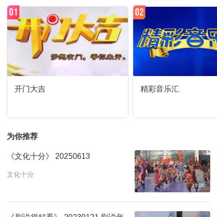
01
02
远山之约（蜀山篇）-3
21:44
预约
文化十分-2026-159
22:34
预约
精彩音乐汇-我的爱对你说-2026-505
22:55
预约
开门大吉
精彩音乐汇
综艺喜乐汇-2026-1126 岁月里的花
00:00
预约
为你推荐
综艺喜乐汇-2026-1043
00:03
预约
《文化十分》 20250613
非常6+1-2025-26多彩少年暑期集锦
文化十分
01:19
预约
8
20:00
综艺喜乐汇-2026-1038 闪耀动起来
01:53
预约