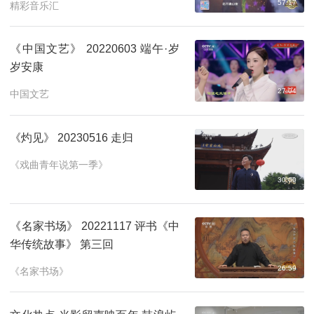
57:17
精彩音乐汇
《中国文艺》 20220603 端午·岁
岁安康
27:04
中国文艺
《灼见》 20230516 走归
《戏曲青年说第一季》
30:00
《名家书场》 20221117 评书《中
华传统故事》 第三回
26:59
《名家书场》