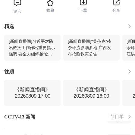
收藏
下载
分享
评论
新闻直播间
09:00
回看
精选
[新闻直播间]习近平对防
[新闻直播间]“美莎克”残
[新
共同关注
10:00
回看
汛救灾工作作出重要指示
余环流影响多地 广西发
余环
强调 要全力组织抢险救
布抢险救灾公告
江
援、伤员救治、群众安置
进
新闻联播
11:00
回看
扎实做好防灾救灾各项工
往期
作 确保人民群众生命财
产安全 李强作出批示
天气预报
11:32
回看
《新闻直播间》
《新闻直播间》
20260809 17:00
20260809 16:00
焦点访谈
11:39
回看
节目单
CCTV-13 新闻
东方时空
12:00
回看