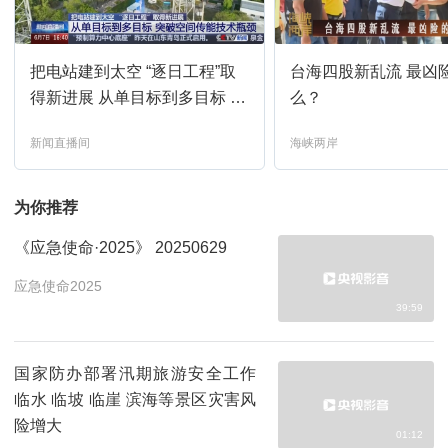
世界周刊
17:15
预约
把电站建到太空 “逐日工程”取
台海四股新乱流 最凶
新闻直播间
18:00
预约
得新进展 从单目标到多目标 突
么？
破空间传能技术瓶颈
新闻直播间
海峡两岸
面对面
18:15
预约
为你推荐
新闻直播间
19:00
预约
《应急使命·2025》 20250629
焦点访谈
19:24
预约
应急使命2025
39:59
每周质量报告
19:40
预约
国家防办部署汛期旅游安全工作
临水 临坡 临崖 滨海等景区灾害风
新闻直播间
20:00
预约
险增大
01:12