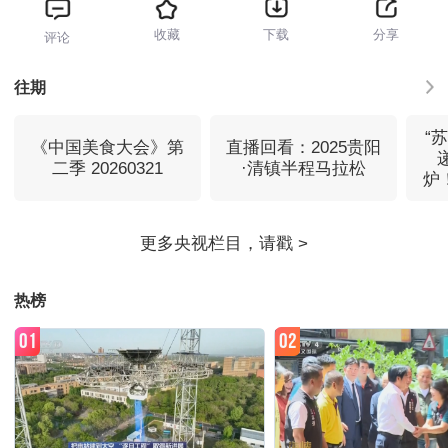
收藏
下载
分享
评论
往期
“
《中国美食大会》第
直播回看：2025贵阳
二季 20260321
·清镇半程马拉松
炉
热榜
01
02