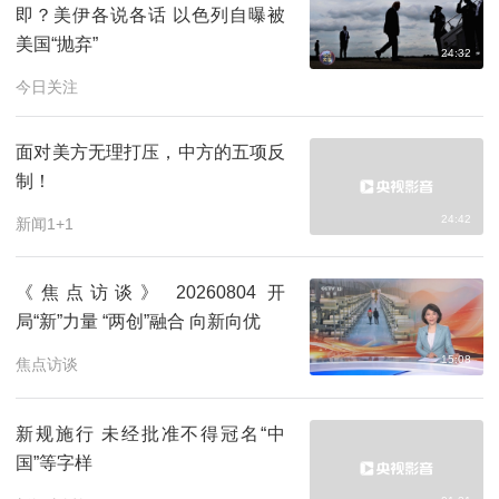
即？美伊各说各话 以色列自曝被
美国“抛弃”
24:32
今日关注
面对美方无理打压，中方的五项反
制！
24:42
新闻1+1
《焦点访谈》 20260804 开
局“新”力量 “两创”融合 向新向优
15:08
焦点访谈
新规施行 未经批准不得冠名“中
国”等字样