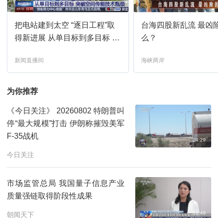
把电站建到太空 “逐日工程”取
台海四股新乱流 最凶
得新进展 从单目标到多目标 突
么？
破空间传能技术瓶颈
新闻直播间
海峡两岸
为你推荐
《今日关注》 20260802 特朗普叫
停“最大规模”打击 伊朗称摧毁美军
F-35战机
24:29
今日关注
市场监管总局 我国量子信息产业
质量强链取得阶段性成果
01:49
朝闻天下