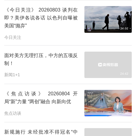
《今日关注》 20260803 谈判在
即？美伊各说各话 以色列自曝被
美国“抛弃”
24:32
今日关注
面对美方无理打压，中方的五项反
制！
24:42
新闻1+1
《焦点访谈》 20260804 开
局“新”力量 “两创”融合 向新向优
15:08
焦点访谈
新规施行 未经批准不得冠名“中