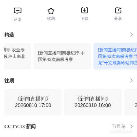
收藏
下载
分享
评论
新闻直播间
07:00
回看
精选
]南非 农业专
[新闻直播间]南极纪
新闻直播间
08:00
回看
[新闻直播间]南极纪行·中
蹄疫冲击南非
国第42次南极考察 “
国第42次南极考察
龙”号完成秦岭站卸货 
日靠港新西兰
新闻直播间
09:00
回看
往期
共同关注
10:00
回看
《新闻直播间》
《新闻直播间》
20260810 17:00
20260810 16:00
新闻联播
11:00
回看
节目单
CCTV-13 新闻
天气预报
11:32
回看