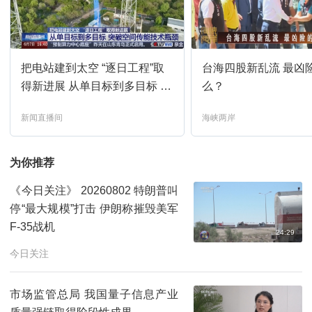
午夜新闻
16:00
预约
把电站建到太空 “逐日工程”取
台海四股新乱流 最凶
新闻直播间
17:00
预约
得新进展 从单目标到多目标 突
么？
破空间传能技术瓶颈
新闻直播间
海峡两岸
焦点访谈
17:21
预约
为你推荐
法治在线
17:37
预约
《今日关注》 20260802 特朗普叫
停“最大规模”打击 伊朗称摧毁美军
新闻直播间
18:00
预约
F-35战机
24:29
今日关注
新闻1+1
18:33
预约
市场监管总局 我国量子信息产业
新闻直播间
19:00
预约