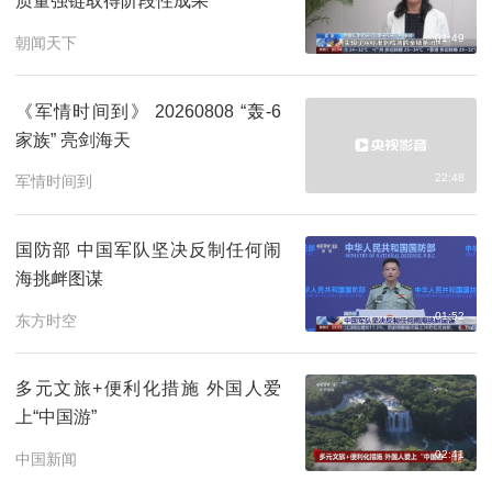
质量强链取得阶段性成果
01:49
朝闻天下
《军情时间到》 20260808 “轰-6
家族” 亮剑海天
22:48
军情时间到
国防部 中国军队坚决反制任何闹
海挑衅图谋
01:52
东方时空
多元文旅+便利化措施 外国人爱
上“中国游”
02:41
中国新闻