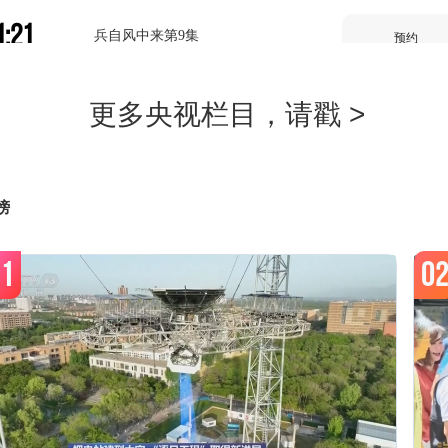
1:21
兵自风中来第9集
预约
2:10
兵自风中来第10集
预约
榜
2:59
兵自风中来第11集
预约
1
0
3:46
中华古树-北京九搂十八杈（4K）
预约
4:00
新闻30分
预约