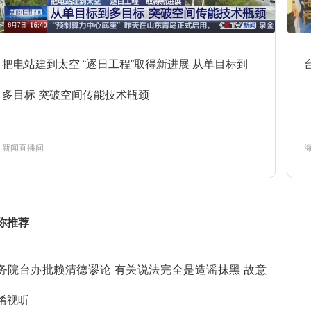
4:33
今日说法-2026-143
预约
把电站建到太空 “逐日工程”取得新进展 从单目标到
多目标 突破空间传能技术瓶颈
5:05
主角第14集
预约
新闻直播间
5:52
主角第15集
预约
你推荐
6:41
主角第16集
预约
务院台办批赖清德谬论 有关说法完全是造谣抹黑 故意
淆视听
主角第17集