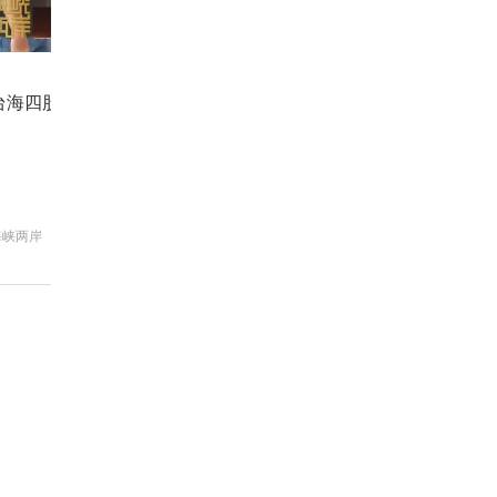
台海四股新乱流 最凶险的是什么？
国
海峡两岸
新