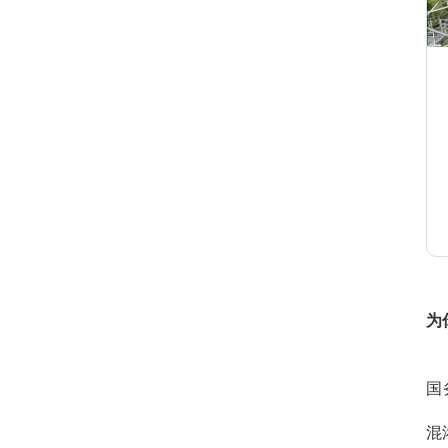
0
0
0
为
0
国
混