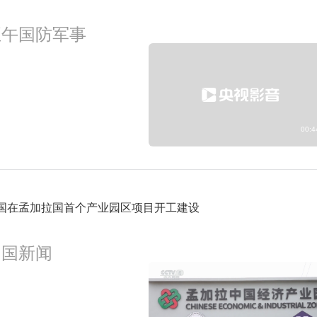
7:30
预约
正午国防军事
8:19
主角第18集
预约
00:4
国在孟加拉国首个产业园区项目开工建设
中国新闻