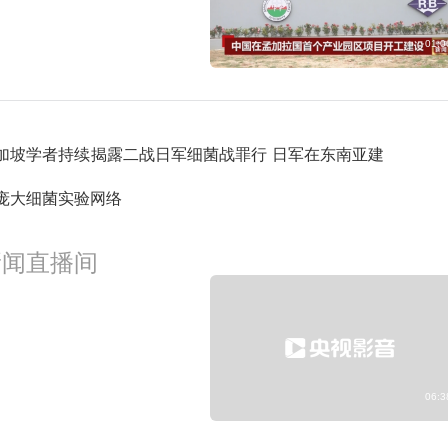
01:0
加坡学者持续揭露二战日军细菌战罪行 日军在东南亚建
庞大细菌实验网络
新闻直播间
06:3