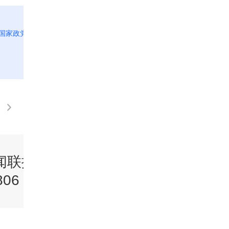
亚国家政党
[视频]公民与社会发展科在香港高一全面推
行
闻联播》
《新闻联播》
06 19:00
20260805 21:00