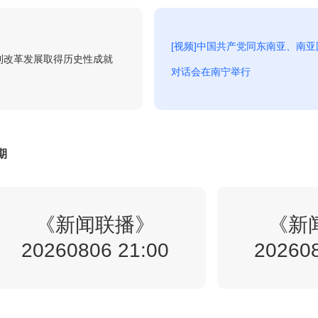
8:38
翠云廊（精品展播）-第2集
回看
[视频]中国共产党同东南亚、南
水利改革发展取得历史性成就
对话会在南宁举行
8:43
非遗里的中国-MV
回看
8:50
宗师列传·大唐诗人传-李商隐
期
回看
0:20
《新闻联播》
泱泱中华-历史文化街区1
《新
回看
20260806 21:00
202608
0:22
今日说法-2026-142
回看