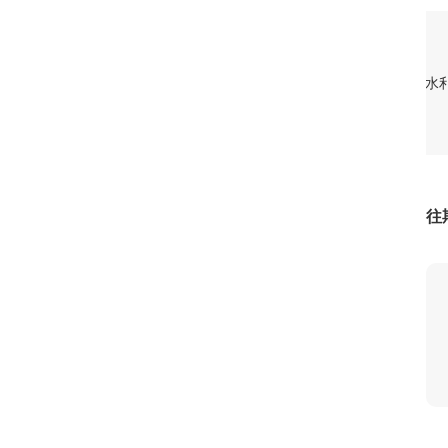
1
[视频]8月市场供应充足 价格运行总体平稳
[视频]我国
1
1
往
2
2