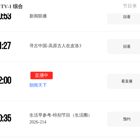
节目单
TV-1 综合
0:53
新闻联播
回看
1:27
寻古中国-高原古人在皮洛3
回看
直播中
2:00
看直播
朝闻天下
生活早参考-特别节目（生活圈）
0:35
预约
2026-214