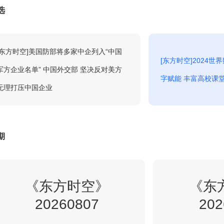
选
5:00
24小时
回看
[东方时空]美国防部将多家中企列入“中国
[东方时空]2024世
军方企业名单” 中国外交部 坚决反对美方
字赋能 丰富高校课
6:00
午夜新闻
无理打压中国企业
回看
6:30
高端访谈
期
回看
7:00
《东方时空》
新闻直播间
《东
回看
20260807
202