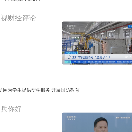
3:00
新闻直播间
预约
央视财经评论
4:00
新闻30分
预约
01:5
防园为学生提供研学服务 开展国防教育
老兵你好