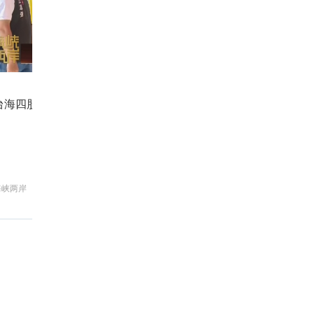
台海四股新乱流 最凶险的是什么？
国
海峡两岸
新