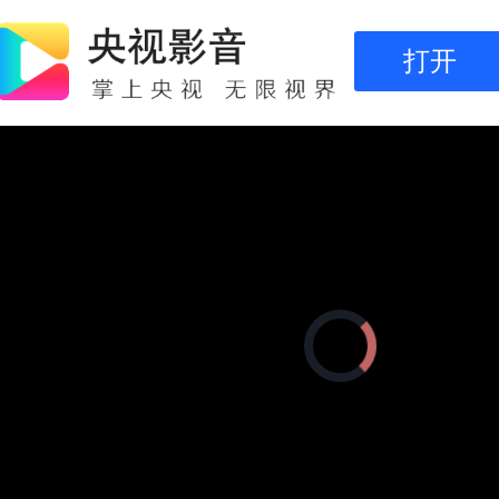
打开
正
在
加
载
视
频
播
放
器。