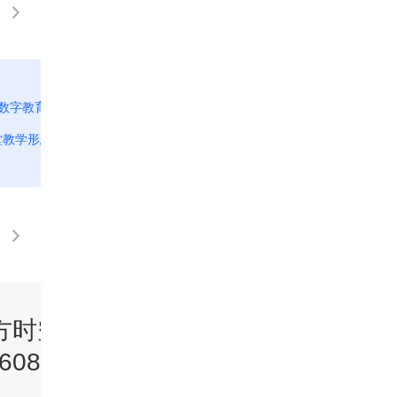
界数字教育大会闭幕 数
[东方时空]2024世界数字教育大会闭幕 
堂教学形态
数字化转型提升高校管理效能
方时空》
《东方时空》
60806
20260805