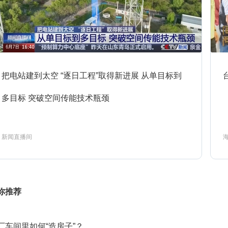
1:18
焦点访谈
预约
1:34
法治在线
预约
把电站建到太空 “逐日工程”取得新进展 从单目标到
2:00
多目标 突破空间传能技术瓶颈
朝闻天下
预约
新闻直播间
1:00
新闻直播间
预约
你推荐
2:00
新闻直播间
预约
厂车间里如何“造房子”？