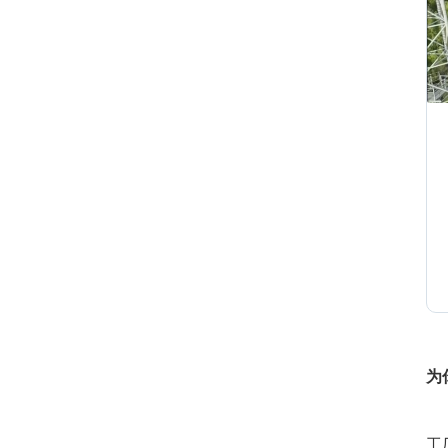
2
2
2
0
为
0
工