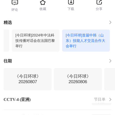
收藏
下载
分享
评论
记住乡愁-片段展播-2025-16
03:25
回看
精选
国
[今日环球]2024年中法科
[今日环球]首届中韩（山
海峡两岸-2026-218
03:30
回看
各
技传播对话会在法国巴黎
东）技能人才交流合作大
作
举行
会举行
中国新闻
04:00
回看
往期
特别行动第4集
05:18
回看
《今日环球》
《今日环球》
20260807
20260806
特别行动第5集
06:05
回看
节目单
CCTV-4 (亚洲)
特别行动第6集
06:51
回看