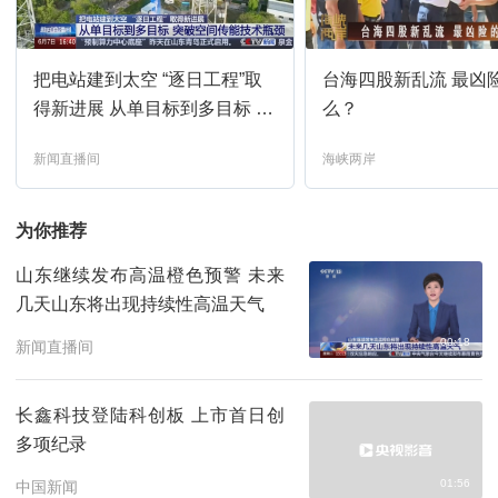
海峡两岸-2026-219
12:30
预约
把电站建到太空 “逐日工程”取
台海四股新乱流 最凶
中国新闻
13:00
预约
得新进展 从单目标到多目标 突
么？
破空间传能技术瓶颈
新闻直播间
海峡两岸
今日关注
13:30
预约
为你推荐
鲁健访谈-2026-32
14:00
预约
山东继续发布高温橙色预警 未来
几天山东将出现持续性高温天气
新闻联播
14:30
预约
00:18
新闻直播间
枫桥警事第24集
15:03
预约
长鑫科技登陆科创板 上市首日创
多项纪录
枫桥警事第25集
15:49
预约
01:56
中国新闻