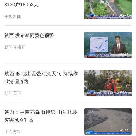
8130户18063人
01:21
午夜新闻
陕西 发布暴雨黄色预警
新闻直播间
00:18
陕西 多地出现强对流天气 持续作
业清理道路
00:43
朝闻天下
陕西：中南部降雨持续 山洪地质
灾害风险升高
01:06
正点财经