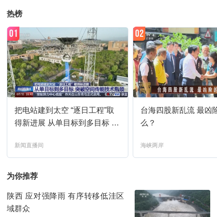
热榜
01
02
把电站建到太空 “逐日工程”取
台海四股新乱流 最凶
得新进展 从单目标到多目标 突
么？
破空间传能技术瓶颈
新闻直播间
海峡两岸
为你推荐
陕西 应对强降雨 有序转移低洼区
域群众