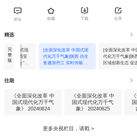
收藏
下载
分享
评论
精选
完
化改革 中国式现
[全面深化改革 中国式现
[全面深化改革 
整
气象]陕西西安
代化万千气象]陕西 仿生
代化万千气象]陕
版
技创新高地 “双
鱼遨游丹江 实时传输水
区域创新生态 促
设加速
质监测数据
发展蝶变
往期
《全面深化改革 中
《全面深化改革 中
《
国式现代化万千气
国式现代化万千气
象》 20240624
象》 20240625