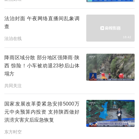
法治封面 午夜网络直播间乱象调
查
16:42
法治在线
降雨区域分散 部分地区强降雨·陕
西 惊险！小车被劝退23秒后山体
塌方
01:46
共同关注
国家发展改革委紧急安排5000万
元中央预算内投资 支持陕西做好
洪涝灾害灾后应急恢复
00:27
东方时空