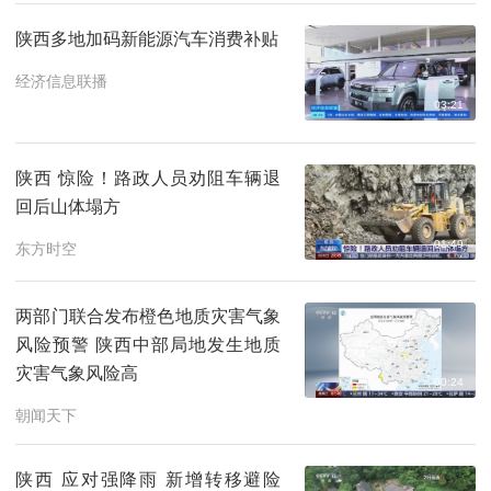
陕西多地加码新能源汽车消费补贴
经济信息联播
03:21
陕西 惊险！路政人员劝阻车辆退
回后山体塌方
01:49
东方时空
两部门联合发布橙色地质灾害气象
风险预警 陕西中部局地发生地质
灾害气象风险高
00:24
朝闻天下
陕西 应对强降雨 新增转移避险