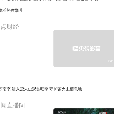
1:59
预约
境游热度攀升
2:30
经济信息联播
预约
正点财经
3:30
对话-2026-30
预约
02:4
苏南京 进入萤火虫观赏旺季 守护萤火虫栖息地
新闻直播间