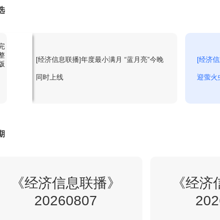
选
2:49
2023精品财经纪-日出之食第三季-5
回看
完
整
1
[经济信息联播]年度最小满月 “蓝月亮”今晚
[经济
版
3:09
2025精品财经纪录-黄河味道-5
回看
同时上线
迎萤火
3:34
2025精品财经纪录-黄河味道-6
回看
期
4:00
天下财经
回看
《经济信息联播》
《经济
20260807
202
5:01
2026精品财经纪录-小城大食1
回看