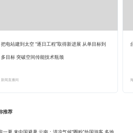
2026精品财经纪录-老广的味道第十
9:15
预约
季4
2026精品财经纪录-老广的味道第十
9:58
把电站建到太空 “逐日工程”取得新进展 从单目标到
预约
季5
多目标 突破空间传能技术瓶颈
0:44
2022精品财经纪录-潮州味道-2
预约
新闻直播间
1:14
周末特供2026-非改不可4
预约
你推荐
凉一夏 来中国避暑 云南：清凉气候“圈粉”外国游客 多地
周末特供2025-沃野千里3