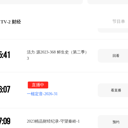
节目单
TV-2 财经
5:21
2026精品财经纪录-小城大食2
回看
活力·源2023-368 鲜生史（第二季）
5:41
回看
3
直播中
6:07
看直播
一槌定音-2026-31
7:09
2023精品财经纪录-守望秦岭-1
预约