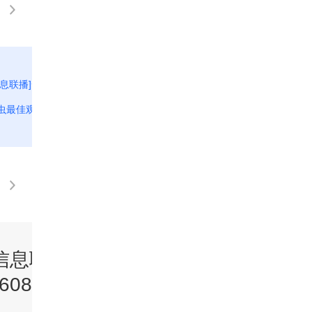
信息联播]云南：西双版纳热带植物园
[经济信息联播]美国东北部
虫最佳观赏期
由流星音爆引发
信息联播》
《经济信息联播
60806
20260805