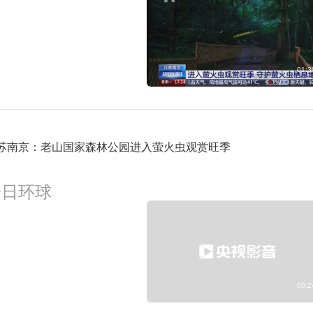
01:3
苏南京：老山国家森林公园进入萤火虫观赏旺季
今日环球
00:2