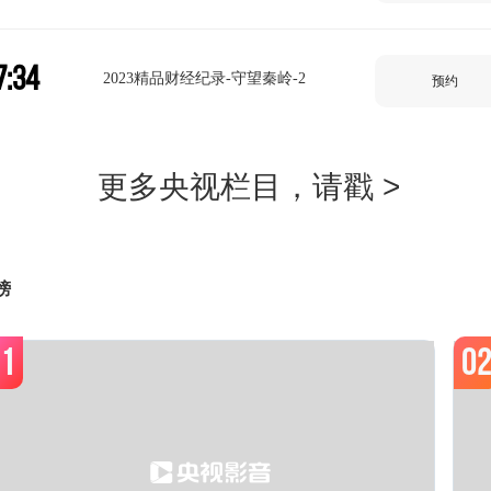
7:34
2023精品财经纪录-守望秦岭-2
预约
2025精品财经纪录-大唐盛世千年文
8:03
预约
物-4
榜
8:31
周末特供2026-457
预约
1
0
8:51
周末特供2026-441
预约