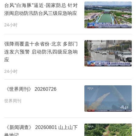
台风“白海豚”逼近·国家防总 针对
浙闽启动防汛防台风三级应急响应
01:52
24小时
强降雨覆盖十余省份·北京 多部门
连发六预警 启动防汛四级应急响
应
00:56
24小时
《世界周刊》 20260726
世界周刊
44:18
《新闻调查》 20260801 山上山下
换地记