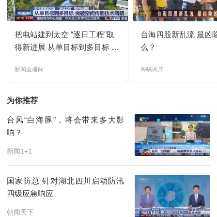
焦点访谈
11:39
预约
把电站建到太空 “逐日工程”取
台海四股新乱流 最凶
东方时空
12:00
预约
得新进展 从单目标到多目标 突
么？
破空间传能技术瓶颈
新闻直播间
海峡两岸
新闻联播
13:00
预约
为你推荐
新闻1+1
13:30
预约
台风“白海豚”，将会带来多大影
响？
国际时讯
14:00
预约
24:28
新闻1+1
环球视线
14:30
预约
国家防总 针对湖北四川启动防汛
四级应急响应
24小时
15:00
预约
00:24
朝闻天下