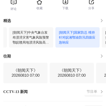
收藏
下载
分享
评论
新闻直播间
02:00
回看
精选
今
[朝闻天下]中央气象台发
[朝闻天下]国家防总 维持
新闻直播间
03:00
回看
蓝
布渍涝灾害气象风险预警
针对皖湘鄂渝防汛四级应
鄂皖赣局地渍涝风险高
急响应
警惕城乡农田积水
新闻30分
04:00
回看
往期
法治在线
04:34
回看
《朝闻天下》
《朝闻天下》
20260810 07:00
20260810 07:00
新闻直播间
05:00
回看
节目单
CCTV-13 新闻
新闻直播间
06:00
回看