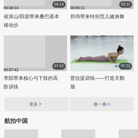
08:14
05:11
00:05:11
00:08:14
侯寅山/田甜带来桑巴基本
郑伟带来特别范儿健身舞
移动步
07:42
05:21
00:07:42
00:05:21
李阳带来核心与下肢的高
普拉提训练——打造天鹅
阶训练
颈
更多
换一换
航拍中国