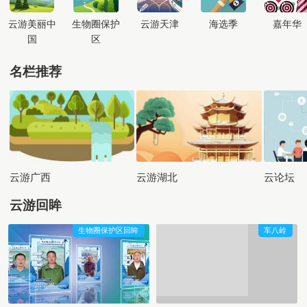
云游美丽中
生物圈保护
云游天津
海选季
嘉年华
国
区
名栏推荐
云游广西
云游湖北
云论坛
云游回眸
生物圈保护区回眸
车八岭