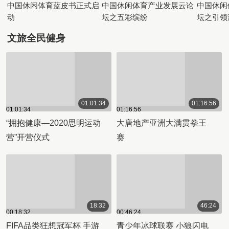
中国休闲体育蓝皮书正式启
中国休闲体育产业发展云论
中国休闲
动
坛之五彩缤纷
坛之引领
文旅全民健身
01:01:34
01:16:56
01:01:34
01:16:56
“拥抱健康—2020思明运动
大唐地产亚洲大满贯拳王
营”开营仪式
赛
18:32
46:24
00:18:32
00:46:24
FIFA品类狂想冠军杯 手游
青少年冰球联赛 小狼闪电