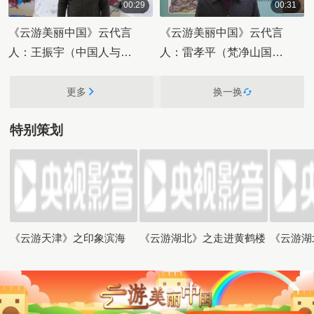
00:29
00:31
00:00:29
00:00:31
《云游美丽中国》云代言
《云游美丽中国》云代言
人：王振宇（中国人与生
人：雷孝平（梵净山国家
物圈国家委员会副秘书
级自然保护区管理局副局
长）
长）
更多
换一换
特别策划
《云游天津》之印象滨海
《云游湖北》之走进黄鹤楼
《云游湖