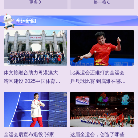
更多
换一换
体文旅融合助力粤港澳大
比奥运会还难打的全运会
湾区建设 2025中国体育文
乒乓球比赛 到底难在哪
化体育旅游发展论坛成功
儿？
举办
全运会后宣布退役 张家
这届全运会，创造了哪些