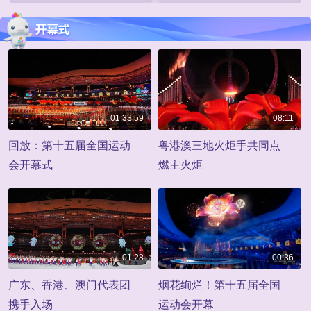
01:33:59
08:11
01:33:59
00:08:11
回放：第十五届全国运动
粤港澳三地火炬手共同点
会开幕式
燃主火炬
01:28
00:36
00:01:28
00:00:36
广东、香港、澳门代表团
烟花绚烂！第十五届全国
携手入场
运动会开幕