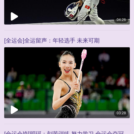
04:26
[全运会]全运留声：年轻选手 未来可期
03:28
[全运会]邹明珂：刻苦训练 努力学习 全运会夺冠