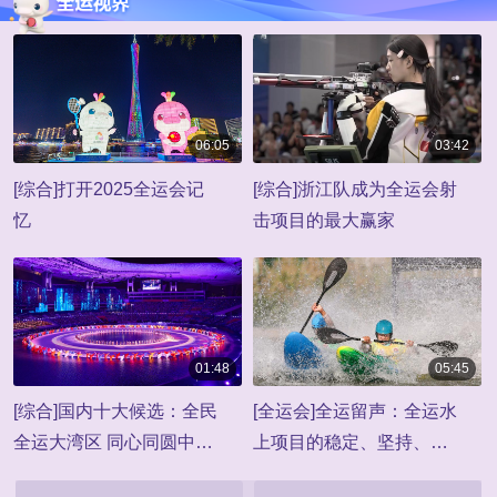
06:05
03:42
00:06:05
00:03:42
[综合]打开2025全运会记
[综合]浙江队成为全运会射
忆
击项目的最大赢家
01:48
05:45
00:01:48
00:05:45
[综合]国内十大候选：全民
[全运会]全运留声：全运水
全运大湾区 同心同圆中国
上项目的稳定、坚持、传
梦
承和希望