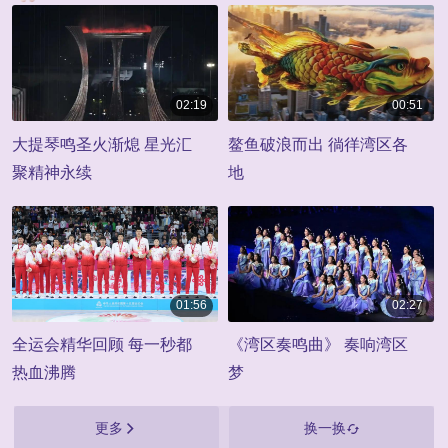
02:19
00:51
00:02:19
00:00:51
大提琴鸣圣火渐熄 星光汇
鳌鱼破浪而出 徜徉湾区各
聚精神永续
地
01:56
02:27
00:01:56
00:02:27
全运会精华回顾 每一秒都
《湾区奏鸣曲》 奏响湾区
热血沸腾
梦
更多
换一换